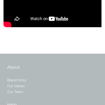
About
Brand Story
Our Values
Our Team
Help